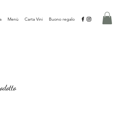
a
Menù
Carta Vini
Buono regalo
odotto