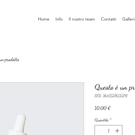
Home
Info
Il nostro team
Contatti
Galleri
un prodotto
Questo è un pr
SKU: 364115376135191
Prezzo
10,00 €
Quantità
*